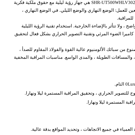
الكاميرا الحرارية البصرية ذات التحميل الثقيل على شكل U ، موديل SHR-UT500WHLV3020HZIR690R-LRF20AT هي جهاز رؤية ليلية مع حقوق ملكية فكرية
ين للعمل: الوضع النهاري والوضع الليلي. في الوضع النهاري ،
للمراقبة.
ضح ، ولا تتأثر بالإضاءة الخارجية. استخدام تقنية الرؤية الليلية
 كاميرا الضوء المرئي وتقنية التصوير الحراري بشكل فعال لتحقيق
نوع من سبائك الألومنيوم عالية القوة والفولاذ المقاوم للصدأ ،
والمسافات الطويلة ، والمدى الواسع. مناسبات المراقبة المخفية
للتصوير الحراري ، وتحقيق المراقبة المستمرة ليلا ونهارا.
قبة المستمرة ليلا ونهارا.