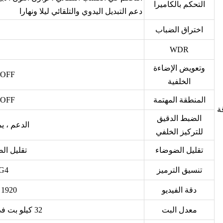
التحكم بالكاميرا
دعم التبديل اليدوي والتلقائي ليلا ونهارا
اختراق الضباب
WDR
وتعويض الإضاءة
ON / OFF ، م
الخلفية
المنطقة المهتمة
ON / OFF ، م
ة
الضبط الدقيق
الدعم ، ي
للتركيز الخلفي
تقليل الضوضاء
تقليل الض
تنسيق الترميز
G4
دقة الفيديو
1920 × 1080 ، دعم ثلاثة دفق
معدل البت
32 كيلو بت في الثانية ~ 16 ميجابت في الثانية