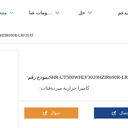
يدعم
حل
معلومات عنا
منت



HZIR690R-LRF20AT
SHR-UT500WHLV3020HZIR690R-LR
نموذج رقم:
كاميرا حرارية مبردة
فئات:


تصال
سؤال