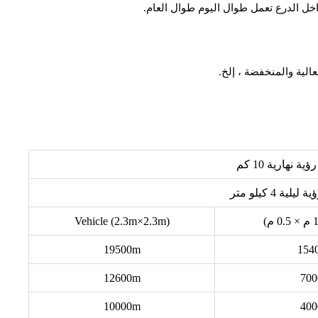
خل الدرع تعمل طوال اليوم طوال العام.
الية والمنخفضة ، إلخ.
رؤية نهارية 10 كم
ة ليلية 4 كيلو متر
Vehicle (2.3m×2.3m)
19500m
154
12600m
70
10000m
40