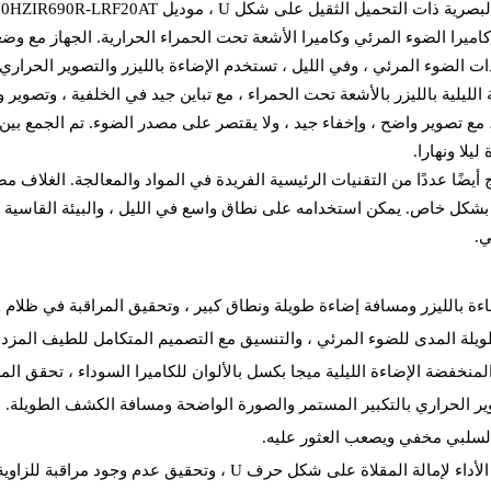
كاميرا الضوء المرئي وكاميرا الأشعة تحت الحمراء الحرارية. الجهاز مع وضع
ات الضوء المرئي ، وفي الليل ، تستخدم الإضاءة بالليزر والتصوير الحراري 
 الليلية بالليزر بالأشعة تحت الحمراء ، مع تباين جيد في الخلفية ، وتصوير وا
 مع تصوير واضح ، وإخفاء جيد ، ولا يقتصر على مصدر الضوء. تم الجمع بين
يلا ونهارا.
أيضًا عددًا من التقنيات الرئيسية الفريدة في المواد والمعالجة. الغلاف مص
كل خاص. يمكن استخدامه على نطاق واسع في الليل ، والبيئة القاسية ، 
ي.
 بالليزر ومسافة إضاءة طويلة ونطاق كبير ، وتحقيق المراقبة في ظلام 0Lux التام.
ويلة المدى للضوء المرئي ، والتنسيق مع التصميم المتكامل للطيف المزدوج 
المنخفضة الإضاءة الليلية ميجا بكسل بالألوان للكاميرا السوداء ، تحقق المرا
وير الحراري بالتكبير المستمر والصورة الواضحة ومسافة الكشف الطويلة.
السلبي مخفي ويصعب العثور عليه.
حرف U ، وتحقيق عدم وجود مراقبة للزاوية العمياء في جميع الاتجاهات ، وتحديد المواقع بدقة عالية.