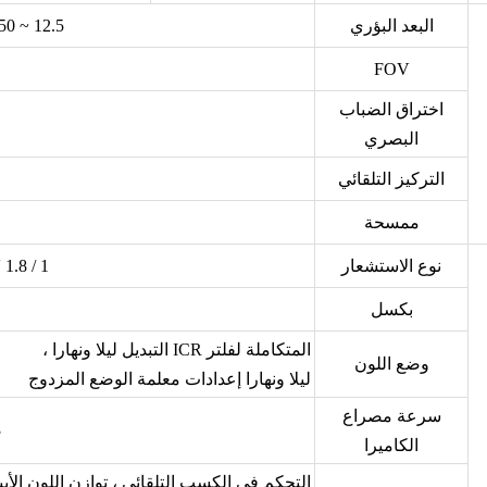
البعد البؤري
12.5 ~ 750 مم ， 60 × تقريب بصري
FOV
اختراق الضباب
البصري
التركيز التلقائي
ممسحة
نوع الاستشعار
1 / 1.8 '' المسح التدريجي CMOS
بكسل
المتكاملة لفلتر ICR التبديل ليلا ونهارا ،
وضع اللون
ليلا ونهارا إعدادات معلمة الوضع المزدوج
سرعة مصراع
ض
الكاميرا
التحكم في الكسب التلقائي ، توازن اللون الأبي