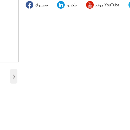
موقع YouTube
ينكدين
فيسبوك
›