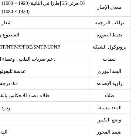
معدل الإطار
(1920 × 1080) ، 30 إطارًا في الثانية (1280 × 720)
تراكب الترجمة
شعار ا
ضبط الصورة
السطوع وال
بروتوكول الشبكة
FTP/NTP/PPPOE/SMTP/UPNP
سمات
دعم ضربات القلب ، وغطاء الف
البعد البؤري
عدسة تليفوتوغرا
زاوية الإضاءة
0.3 درجة ~ 20 درجة التغيير المستمر
طلاء
طلاء مضاد للانعكاس بالق
المعد مسبقا
ردود ا
وضع التكبير
ضبط المحور
آلية ضبط