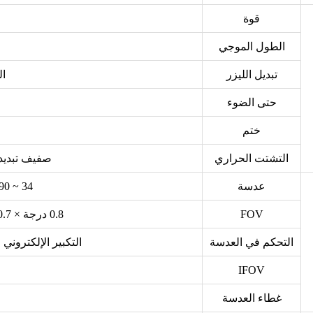
قوة
الطول الموجي
تبديل الليزر
ال
حتى الضوء
ختم
التشتت الحراري
صفيف تبديد 
عدسة
34 ~ 690 مم ، 21 × تقريب بصري
FOV
0.8 درجة × 0.7 درجة ~ 16.1 درجة × 12.9 درجة
التحكم في العدسة
التكبير الإلكتروني ،
IFOV
غطاء العدسة