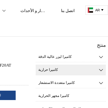
AR

اتصل بنا
الأخبار و الأحداث

منتج
كاميرا ليزر عالية الدقة

F20AT
كاميرا حرارية

كاميرا متعددة الاستشعار

ا
كاميرا مجهر الحرارية