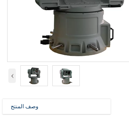
‹
وصف المنتج