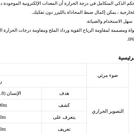
م الذكي المتكامل في درجة الحرارة أن المعدات الإلكترونية الموجودة دا
سهل الاستخدام والصيانة.
واة ومصممة لمقاومة الرياح القوية ورذاذ الملح ومقاومة درجات الحرارة الع
لرئيسية
ضوء مرئي
رؤي
هدف
الإنسان (1.8 م × 0.5 م)
كشف
00m
التصوير الحراري
يتعرف على
00m
تعريف
00m