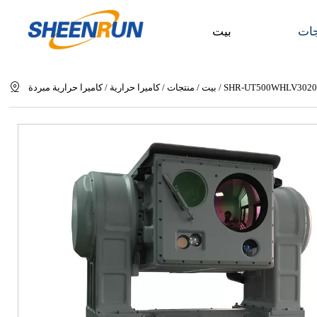
جات
بيت
SHR-UT500WHLV3020
/
بيت
/
منتجات
/
كاميرا حرارية
/
كاميرا حرارية مبردة
