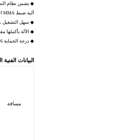
◆ يضمن نظام التحك
آلية ضبط MMA الخارجية ، يمكن إكمال ضبط المحاذاة بالليزر دون تفكيك.
◆ سهل التشغيل ، 
◆ الآلة بأكملها مق
◆ درجة الحماية IP66.
البيانات الفنية ا
مسافة